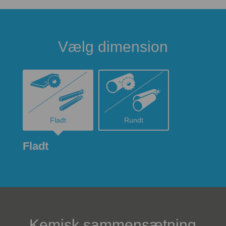
Vælg dimension
Fladt
Rundt
Fladt
Kemisk sammensætning