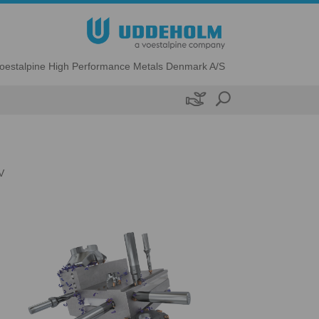
oestalpine High Performance Metals Denmark A/S

V