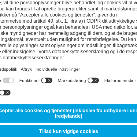
Referencestål AI
Korrosionsbestandighed
10%
Slidstyrke
Sejhed
Maskinbearbejdelighed
80%
Vælg dimension