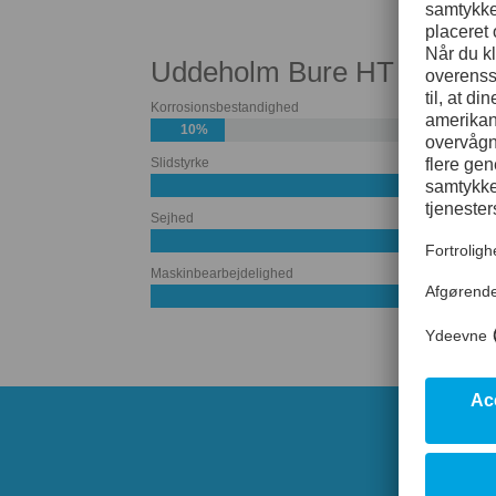
Uddeholm Bure HT
Korrosionsbestandighed
10%
Slidstyrke
50%
Sejhed
60%
Maskinbearbejdelighed