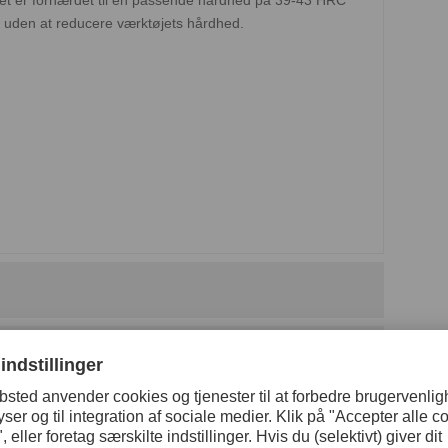
uden at reducere værktøjets hårdhed.