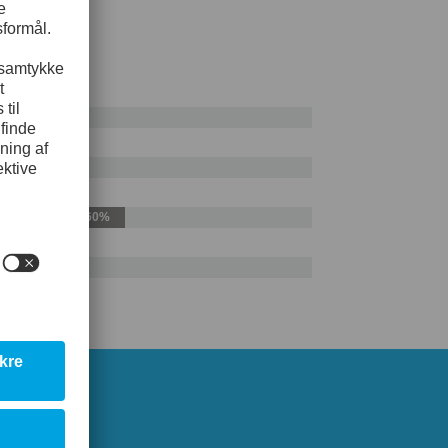
SI H13
50%
60%
50%