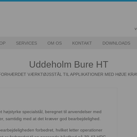
v
OP
SERVICES
OM OS
KONTAKT
DOWNLOADS
Uddeholm Bure HT
FORHÆRDET VÆRKTØJSSTÅL TIL APPLIKATIONER MED HØJE KRA
 højstyrke specialstål, beregnet til anvendelser med
er, samtidig med at det kræver god bearbejdelighed.
arbejdeligheden forbedret, hvilket letter operationer
Det er forhærdet til en passende hårdhed på 39-43 HRC