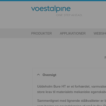
PRODUKTER
APPLIKATIONER
WEBSH
Oversigt
Uddeholm Bure HT er et forhærdet, varmvalset
store krav til materialets mekaniske egenskab
Sammenlignet med lignende stålkvaliteter er be
som boring og gevindskæring af små huller. 