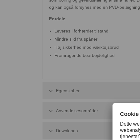
og kan også forsynes med en PVD-belægning 
Fordele
Leveres i forhærdet tilstand
Mindre slid fra spåner
Høj sikkerhed mod værktøjsbrud
Fremragende bearbejdelighed
Egenskaber
Anvendelsesområder
Downloads