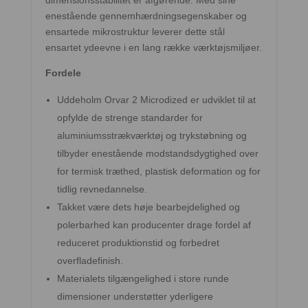
dimensionsstabilitet er afgørende. Med sine
enestående gennemhærdningsegenskaber og
ensartede mikrostruktur leverer dette stål
ensartet ydeevne i en lang række værktøjsmiljøer.
Fordele
Uddeholm Orvar 2 Microdized er udviklet til at
opfylde de strenge standarder for
aluminiumsstrækværktøj og trykstøbning og
tilbyder enestående modstandsdygtighed over
for termisk træthed, plastisk deformation og for
tidlig revnedannelse.
Takket være dets høje bearbejdelighed og
polerbarhed kan producenter drage fordel af
reduceret produktionstid og forbedret
overfladefinish.
Materialets tilgængelighed i store runde
dimensioner understøtter yderligere