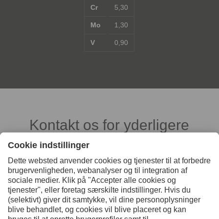
Cr
5,30
Mo
1,30
V
0,90
Kontakt os for yderligere
oplysninger
Kontakt