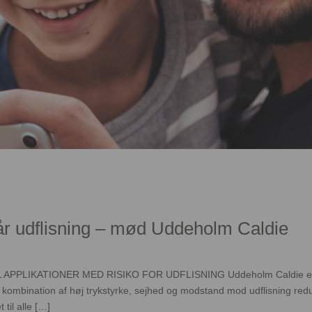
år udflisning – mød Uddeholm Caldie
IKATIONER MED RISIKO FOR UDFLISNING Uddeholm Caldie er et værk
kombination af høj trykstyrke, sejhed og modstand mod udflisning reduce
til alle […]