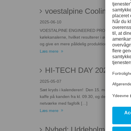
voestalpine Cooling Liquid
2025-06-10
VOESTALPINE ENGINEERED PRODUCTSvoestalpine Coo
kølekanalerne, hvilket resulterer i øget cyklustid 
og give en mere pålidelig produktion. Det stjerne
Læs mere
HI-TECH DAY 2025
2025-05-07
Sæt kryds i kalenderen! Den 15. maj 2025 afhol
kaffe på kanden fra kl. 09.30, og der er sørget 
netværke med fagfolk […]
Læs mere
Nyhed: Uddeholm Vanadis®