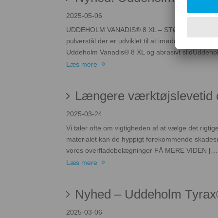
2025-05-06
UDDEHOLM VANADIS® 8 XL – STØRRE KARBIDER MO
pulverstål der er udviklet til at imødekomme de hå
Uddeholm Vanadis® 8 XL og abrasivt slidUddeho
Læs mere
Længere værktøjslevetid
2025-03-24
Vi taler ofte om vigtigheden af at vælge det rigt
materialet kan de hyppigt forekommende skadesme
vores overfladebelægninger FÅ MERE VIDEN […
Læs mere
Nyhed – Uddeholm Tyrax® 
2025-03-06