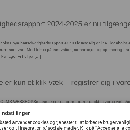
ghedsrapport 2024-2025 er nu tilgænge
 nye bæredygtighedsrapport er nu tilgængelig online Uddeholm er d
kurrenceevne. Med fokus på innovation, samarbejde og optimering har vi
 Nu tager vi hul på […]
 er kun et klik væk – registrer dig i vo
SHOPSe dine priser og opret ordrer direkte i vores webshop – nå
Med Uddeholms webshop øger vi vores tilgængelighed, da du som webshop
bud og bestille […]