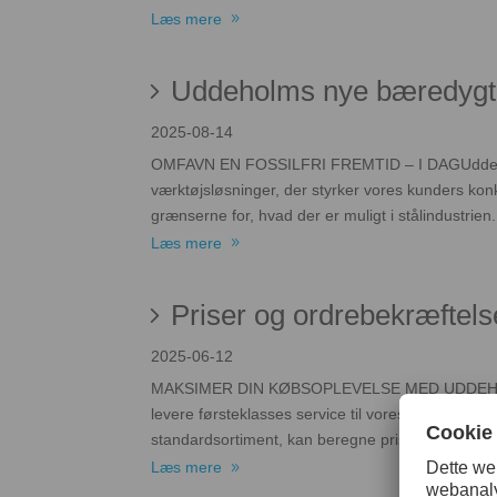
Læs mere
Uddeholms nye bæredygti
2025-08-14
OMFAVN EN FOSSILFRI FREMTID – I DAGUddeholms
værktøjsløsninger, der styrker vores kunders kon
grænserne for, hvad der er muligt i stålindustrien.
Læs mere
Priser og ordrebekræftelse
2025-06-12
MAKSIMER DIN KØBSOPLEVELSE MED UDDEHOLMS WEB
levere førsteklasses service til vores kunder. 
standardsortiment, kan beregne priser, oprette til
Læs mere