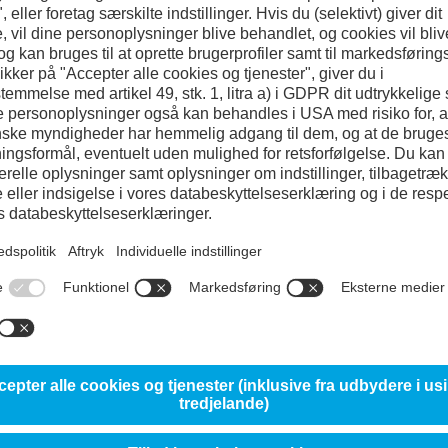
 Filter – Modvirker tilstopning af køleka
ling Liquid Filter – Modvirker tilstopning af kølekanaler Urenhede
og produktionsstop for vedligehold. voestalpines Cooling Liquid Filter CL
formede filter giver en enestående filtreringsydelse og […]
des endnu engang Hi-Tech Day i DAMRC’s Teknologicenter på adressen I
for pølsevogn til frokost! Programmet er pakket med spændende oplæg, 
 8 XL – Optimeret til abrasive miljøer