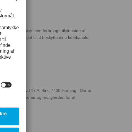
naler
r i kølevæsken kan forårsage tilstopning af
F-100 er udviklet til at beskytte dine kølekanaler
ndustrivej Syd 17 A, Birk, 7400 Herning. Der er
livedemonstrationer og muligheden for at