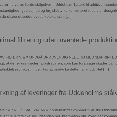
ncerer nu vores fjerde stålpulver – Uddeholm Tyrax® til additive manuf
estandighed, god sejhed og høj slidstyrke kombineret med stor designf
n du skabe skræddersyede kølekanaler, […]
ptimal filtrering uden uventede produkti
W FILTER V & X UNDGÅ UNØDVENDIG NEDETID MED 3D-PRINTEDE
ligt, at der er urenheder i plastråvaren, som kan forårsage skader på 
holdelsesomkostninger. For at modvirke dette har vi udviklet […]
rkning af leveringer fra Uddeholms stå
a SAP R/3 til SAP S/4HANA. Systemskiftet kommer til at ske i tidsrumme
eventuelle forsinkelser udsendes her information om, hvad der kommer t