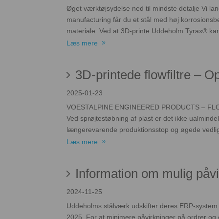
Øget værktøjsydelse ned til mindste detalje Vi la
manufacturing får du et stål med høj korrosionsb
materiale. Ved at 3D-printe Uddeholm Tyrax® ka
Læs mere
3D-printede flowfiltre – O
2025-01-23
VOESTALPINE ENGINEERED PRODUCTS – FLO
Ved sprøjtestøbning af plast er det ikke ualminde
længerevarende produktionsstop og øgede vedlige
Læs mere
Information om mulig påvi
2024-11-25
Uddeholms stålværk udskifter deres ERP-system fr
2025. For at minimere påvirkninger på ordrer og 