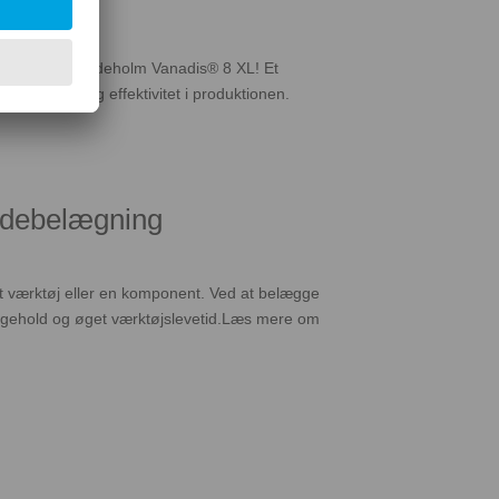
novation Uddeholm Vanadis® 8 XL! Et
edygtighed og effektivitet i produktionen.
adebelægning
art værktøj eller en komponent. Ved at belægge
ligehold og øget værktøjslevetid.Læs mere om