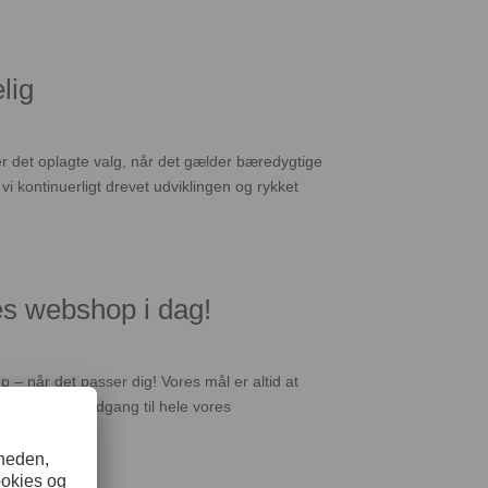
lig
et oplagte valg, når det gælder bæredygtige
 kontinuerligt drevet udviklingen og rykket
res webshop i dag!
r det passer dig! Vores mål er altid at
-bruger får adgang til hele vores