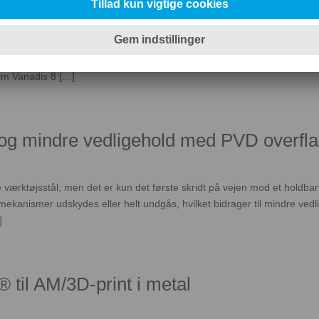
D ABRASIVT SLID Vi er glade for at introducere vores seneste in
rdeste udfordringer inden for abrasivt slid og samtidigt understøtte bær
lm Vanadis 8 […]
 og mindre vedligehold med PVD overfl
ige værktøjsstål, men det er kun det første skridt på vejen mod et holdb
kanismer udskydes eller helt undgås, hvilket bidrager til mindre ved
]
til AM/3D-print i metal