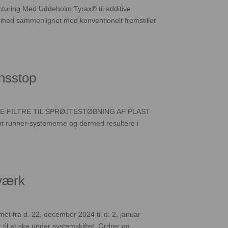
acturing Med Uddeholm Tyrax® til additive
rihed sammenlignet med konventionelt fremstillet
onsstop
 FILTRE TIL SPRØJTESTØBNING AF PLAST
hot runner-systemerne og dermed resultere i
lværk
t fra d. 22. december 2024 til d. 2. januar
il at ske under systemskiftet. Ordrer og