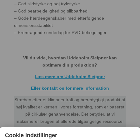
– God slidstyrke og høj trykstyrke
– God bearbejdelighed og slibbarhed
– Gode hærdeegenskaber med efterfølgende
dimensionsstabilitet
– Fremragende underlag for PVD-belægninger
Vil du vide, hvordan Uddeholm Sleipner kan
optimere din produktion?
Læs mere om Uddeholm Sleipner
Eller kontakt os for mere information
Stræben efter et klimaneutralt og bæredygtigt produkt af
høj kvalitet er kernen i vores forretning, som er baseret
på cirkulær genanvendelse. Det betyder, at vi
maksimerer brugen af allerede tilgængelige ressourcer
ved at genbruge materialer til at skabe nye produkter.