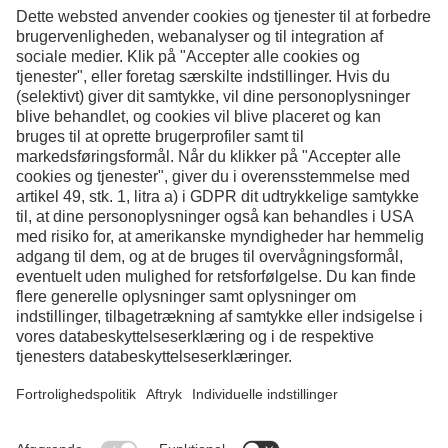
Uddeholm Sleipner består af 94,07%
genbrugsmateriale
Facebook
Instagram