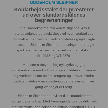
UDDEHOLM SLEIPNER
Koldarbejdsstålet der præsterer
ud over standardstålenes
begrænsninger
For at imødekomme markedets stigende krav til
bæredygtighed og effektivitet skal hvert værktøj yde
optimalt – uden kostbar vedligeholdelse og uplanlagte
driftsstop. Uddeholm Sleipner er løsningen, der tager
dig ud over begrænsningerne ved standardstål som
W1.2363 og W1.2379.
Med stor slidstyrke, høj trykstyrke og god
modstandsevne mod udflisning giver Uddeholm Sleipner
dig værktøjer, som holder længere og kræver mindre
vedligeholdelse – en investering der betaler sig, hver
gang værktøjet er i brug.
Uddeholm Sleipner er udviklet til at imødekomme
morgendagens krav. Med fremragende bearbejdelighed,
stor slidstyrke, god sejhed og optimal egnethed til PVD-