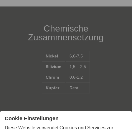
Chemische
Zusammensetzung
Nickel
6,6-7,5
Silizium
1,5 – 2,5
Chrom
0,6-1,2
Kupfer
Rest