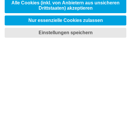

TOTAL TOOLING ECONOMY
Sparen Sie Zeit und Geld

NET ZERO TOOL STEEL
Die Zukunft ist da
