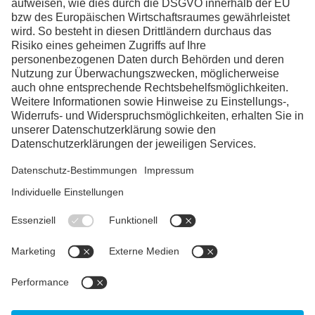
seit Jahrhunderten leitet.
Wir benötigen Ihre Zustimmung,
um den YouTube Video-Service
zu laden!
Wir verwenden einen Service eines
Drittanbieters, um Videoinhalte
einzubetten. Dieser Service kann Daten zu
Ihren Aktivitäten sammeln. Bitte lesen Sie
die Details durch und stimmen Sie der
Nutzung des Service zu, um dieses Video
anzusehen.
Mehr Informationen
Akzeptieren