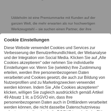
Uddeholm ist eine Premiummarke mit Kunden auf der
ganzen Welt, die mehr erwarten als nur hochwertigen
Werkzeugstahl – sie suchen einen Partner, der ihre
Wettbewerbsfähigkeit wirklich stärkt. Mit unserem
umfassenden Total Tooling Economy-Konzept bieten wir
komplette Werkzeug- und Umformlösungen, die
unseren Kunden helfen, effizienter, intelligenter und
kostengünstiger zu produzieren. Wenn unsere Kunden
wettbewerbsfähiger werden, wissen wir, dass wir
erfolgreich waren.
Der Uddeholm-Geist ist seit 1668 geprägt von
Handwerkskunst, Entwicklung und langfristiger
Verantwortung. Wir sind führend in Produkten und
Wissen innerhalb unserer ausgewählten Nischen und
treiben den Fortschritt weiterhin mit derselben Neugier
und dem zukunftsorientierten Denken voran, das uns