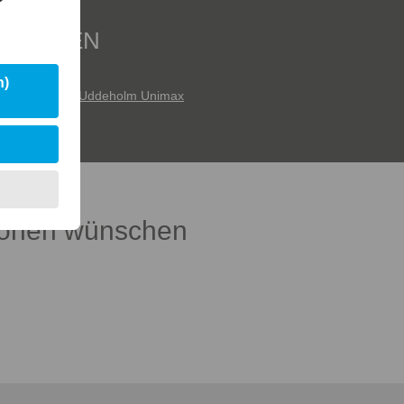
SPRÄGEN
 90 Supreme
Uddeholm Unimax
tionen wünschen