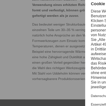
Verwendung eines erhitzten Rohlings, der si
formt und verfestigt, können größere, fester
gefertigt werden als je zuvor.
Das bedeutet weniger Strukturbauteile je Fahrze
einzelnen Teile um 30–35 % verringert werden k
natürlich hohe Ansprüche an den Werkzeugstahl, 
Formwerkzeugen zum Einsatz kommt. Damit der 
Temperaturen, denen er ausgesetzt wird, zuverläs
Beispiel eine hervorragende Wärmeleitfähigkeit 
eine hohe Zähigkeit und Duktilität aufweisen. Da
einen großen Vorteil gegenüber herkömmlichen P
die Wahl des richtigen Werkzeugstahls können Si
Mit Stahl von Uddeholm können verbreitete Prob
vorhersagbarere Produktionsserien und kürzere Z