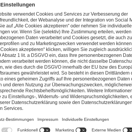
ch im Formwerkzeug schnell
e und komplexere Teile
ug, wobei das Gewicht der
ann. Daraus ergeben sich
der in diesen
Werkzeugstahl bei den
sig funktioniert, muss er zum
und Warmstreckfestigkeit sowie
s Heißprägen bedeutet bereits
roduktionsverfahren. Durch
e diesen Vorteil maximieren.
leme vermieden und längere,
ykluszeiten erzielt werden.