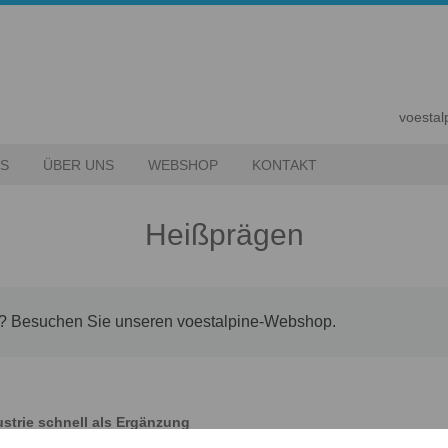
voesta
ES
ÜBER UNS
WEBSHOP
KONTAKT
Heißprägen
en? Besuchen Sie unseren voestalpine-Webshop.
strie schnell als Ergänzung
n Wunder. Durch die