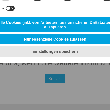
ERKZEUGSTÄHLE IM BEREICH HEIS
var
Uddeholm Impax Supreme
Uddeholm Orvar Supreme
Uddeholm QRO
ie uns, wenn Sie weitere Informa
Kontakt