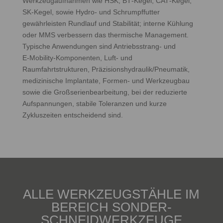
Werkzeugaufnahmen wie HSK, BT‑Kegel, CAT‑Kegel,
SK‑Kegel, sowie Hydro‑ und Schrumpffutter
gewährleisten Rundlauf und Stabilität; interne Kühlung
oder MMS verbessern das thermische Management.
Typische Anwendungen sind Antriebsstrang‑ und
E‑Mobility‑Komponenten, Luft‑ und
Raumfahrtstrukturen, Präzisionshydraulik/Pneumatik,
medizinische Implantate, Formen‑ und Werkzeugbau
sowie die Großserienbearbeitung, bei der reduzierte
Aufspannungen, stabile Toleranzen und kurze
Zykluszeiten entscheidend sind.
ALLE WERKZEUGSTÄHLE IM
BEREICH SONDER-
SCHNEIDWERKZEUGE