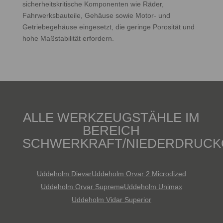
sicherheitskritische Komponenten wie Räder,
Fahrwerksbauteile, Gehäuse sowie Motor- und
Getriebegehäuse eingesetzt, die geringe Porosität und
hohe Maßstabilität erfordern.
ALLE WERKZEUGSTÄHLE IM
BEREICH
SCHWERKRAFT/NIEDERDRUCK
Uddeholm Dievar
Uddeholm Orvar 2 Microdized
Uddeholm Orvar Supreme
Uddeholm Unimax
Uddeholm Vidar Superior