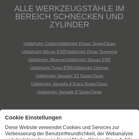
ALLE WERKZEUGSTÄHLE IM
BEREICH SCHNECKEN UND
ZYLINDER
Uddeholm Caldie
Uddeholm Elmax SuperClean
Uddeholm Mirrax ESR
Uddeholm Orvar Supreme
Uddeholm Sleipner
Uddeholm Stavax ESR
Uddeholm Tyrax ESR
Uddeholm Unimax
Uddeholm Vanadis 23 SuperClean
Uddeholm Vanadis 4 Extra SuperClean
Uddeholm Vanadis 8 SuperClean
Kontaktieren Sie uns,