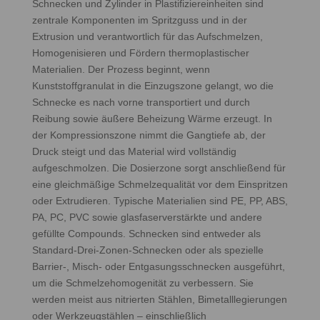
Schnecken und Zylinder in Plastifiziereinheiten sind
zentrale Komponenten im Spritzguss und in der
Extrusion und verantwortlich für das Aufschmelzen,
Homogenisieren und Fördern thermoplastischer
Materialien. Der Prozess beginnt, wenn
Kunststoffgranulat in die Einzugszone gelangt, wo die
Schnecke es nach vorne transportiert und durch
Reibung sowie äußere Beheizung Wärme erzeugt. In
der Kompressionszone nimmt die Gangtiefe ab, der
Druck steigt und das Material wird vollständig
aufgeschmolzen. Die Dosierzone sorgt anschließend für
eine gleichmäßige Schmelzequalität vor dem Einspritzen
oder Extrudieren. Typische Materialien sind PE, PP, ABS,
PA, PC, PVC sowie glasfaserverstärkte und andere
gefüllte Compounds. Schnecken sind entweder als
Standard‑Drei‑Zonen‑Schnecken oder als spezielle
Barrier‑, Misch‑ oder Entgasungsschnecken ausgeführt,
um die Schmelzehomogenität zu verbessern. Sie
werden meist aus nitrierten Stählen, Bimetalllegierungen
oder Werkzeugstählen – einschließlich