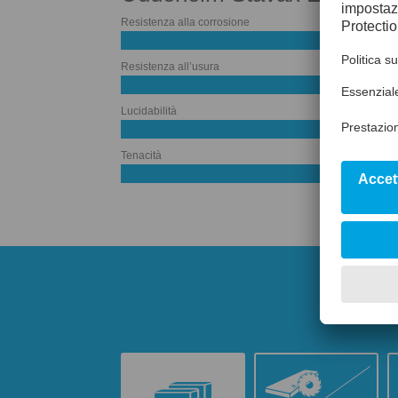
Resistenza alla corrosione
Resistenza all’usura
50%
Lucidabilità
Tenacità
50%