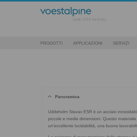
PRODOTTI
APPLICAZIONI
SERVIZI
Panoramica
Uddeholm Stavax ESR è un acciaio inossidabile 
piccole e medie dimensioni. Questo materiale 
un’eccellente lucidabilità, una buona lavorabil
Le esigenze di manutenzione dello stampo si ri