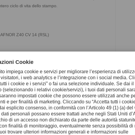
tero ciclo di vita dello stampo.
0 / AFNOR Z40 CV 14 (RSL)
Acciaio di riferi