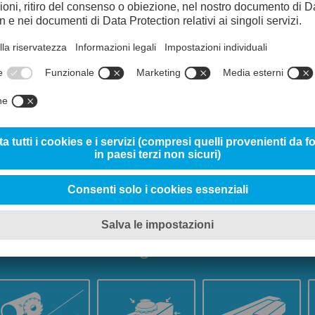
Resistenza alla corrosione
70%
Resistenza all’usura
Lucidabilità
90%
Tenacità
4
Designations