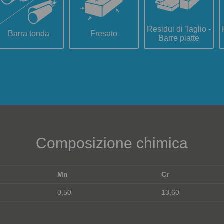
Residui di Taglio -
Barra tonda
Fresato
Barre piatte
Composizione chimica
Mn
Cr
0,50
13,60