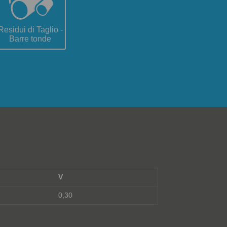
Residui di Taglio -
Barre tonde
V
0,30