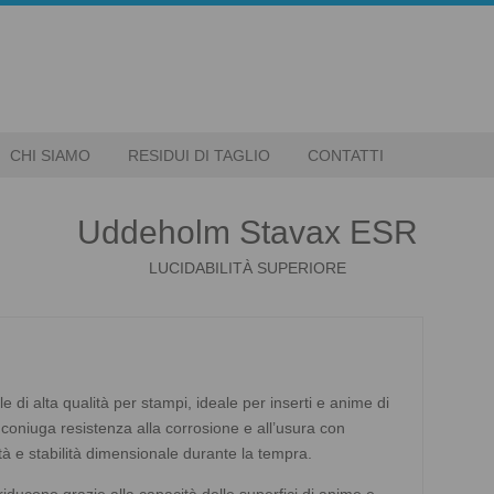
CHI SIAMO
RESIDUI DI TAGLIO
CONTATTI
Uddeholm Stavax ESR
LUCIDABILITÀ SUPERIORE
di alta qualità per stampi, ideale per inserti e anime di
coniuga resistenza alla corrosione e all’usura con
ità e stabilità dimensionale durante la tempra.
ducono grazie alla capacità delle superfici di anime e