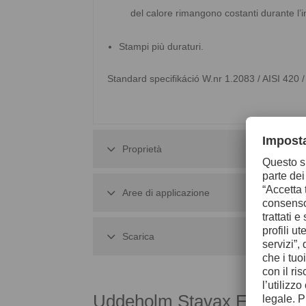
del calore rimangono costanti durante l’in
Stampi più duraturi.
Standard specifikáció W.nr 1.2083 / AISI 42
Proprietà
Aree di applicazione
Scarica
Uddeholm Stavax ESR