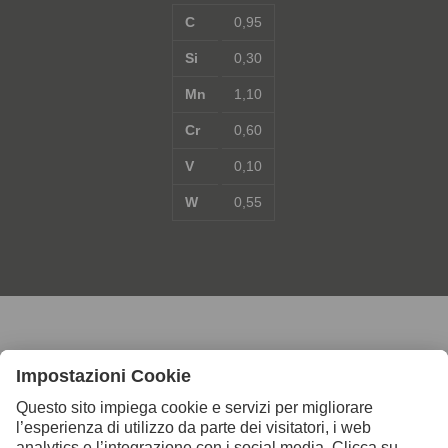
C
0,95
Si
0,30
Mn
1,10
Cr
0,60
V
0,10
W
0,55
Contattaci per ulteriori
informazioni