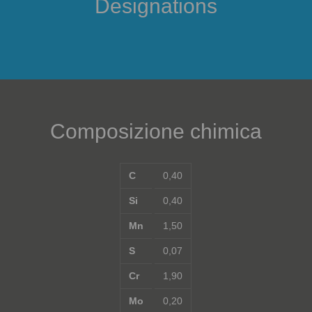
Designations
Composizione chimica
C
0,40
Si
0,40
Mn
1,50
S
0,07
Cr
1,90
Mo
0,20