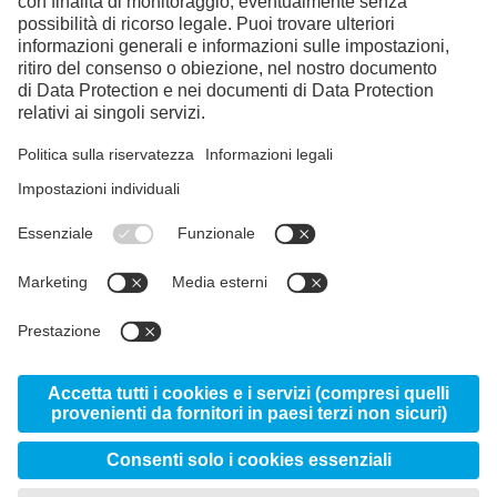
Facebook
Instagram
LinkedIn
YouTube
© 2026 Uddeholm - Divisione della voestalpine High
Performance Metals Italia S.p.A.
Privacy and Cookie Policy