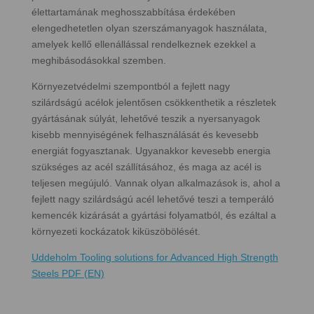
élettartamának meghosszabbítása érdekében
elengedhetetlen olyan szerszámanyagok használata,
amelyek kellő ellenállással rendelkeznek ezekkel a
meghibásodásokkal szemben.
Környezetvédelmi szempontból a fejlett nagy
szilárdságú acélok jelentősen csökkenthetik a részletek
gyártásának súlyát, lehetővé teszik a nyersanyagok
kisebb mennyiségének felhasználását és kevesebb
energiát fogyasztanak. Ugyanakkor kevesebb energia
szükséges az acél szállításához, és maga az acél is
teljesen megújuló. Vannak olyan alkalmazások is, ahol a
fejlett nagy szilárdságú acél lehetővé teszi a temperáló
kemencék kizárását a gyártási folyamatból, és ezáltal a
környezeti kockázatok kiküszöbölését.
Uddeholm Tooling solutions for Advanced High Strength
Steels PDF (EN)