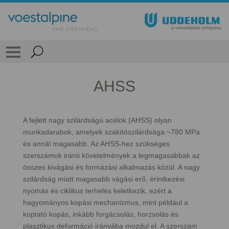
AHSS
A fejlett nagy szilárdságú acélok (AHSS) olyan
munkadarabok, amelyek szakítószilárdsága ~780 MPa
és annál magasabb. Az AHSS-hez szükséges
szerszámok iránti követelmények a legmagasabbak az
összes kivágási és formázási alkalmazás közül. A nagy
szilárdság miatt magasabb vágási erő, érintkezési
nyomás és ciklikus terhelés keletkezik, ezért a
hagyományos kopási mechanizmus, mint például a
koptató kopás, inkább forgácsolás, horzsolás és
plasztikus deformáció irányába mozdul el. A szerszám