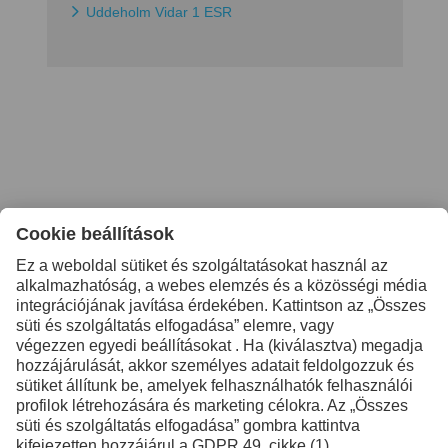
Uddeholm Vidar 1 ESR
További információkért
lépjen kapcsolatba velünk
Kapcsolat