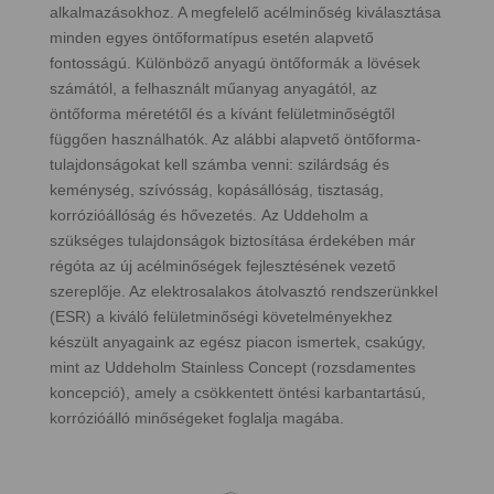
alkalmazásokhoz. A megfelelő acélminőség kiválasztása
minden egyes öntőformatípus esetén alapvető
fontosságú. Különböző anyagú öntőformák a lövések
számától, a felhasznált műanyag anyagától, az
öntőforma méretétől és a kívánt felületminőségtől
függően használhatók. Az alábbi alapvető öntőforma-
tulajdonságokat kell számba venni: szilárdság és
keménység, szívósság, kopásállóság, tisztaság,
korrózióállóság és hővezetés. Az Uddeholm a
szükséges tulajdonságok biztosítása érdekében már
régóta az új acélminőségek fejlesztésének vezető
szereplője. Az elektrosalakos átolvasztó rendszerünkkel
(ESR) a kiváló felületminőségi követelményekhez
készült anyagaink az egész piacon ismertek, csakúgy,
mint az Uddeholm Stainless Concept (rozsdamentes
koncepció), amely a csökkentett öntési karbantartású,
korrózióálló minőségeket foglalja magába.