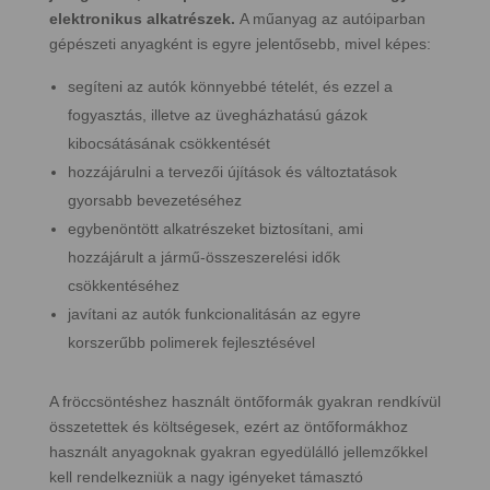
elektronikus alkatrészek.
A műanyag az autóiparban
gépészeti anyagként is egyre jelentősebb, mivel képes:
segíteni az autók könnyebbé tételét, és ezzel a
fogyasztás, illetve az üvegházhatású gázok
kibocsátásának csökkentését
hozzájárulni a tervezői újítások és változtatások
gyorsabb bevezetéséhez
egybenöntött alkatrészeket biztosítani, ami
hozzájárult a jármű-összeszerelési idők
csökkentéséhez
javítani az autók funkcionalitásán az egyre
korszerűbb polimerek fejlesztésével
A fröccsöntéshez használt öntőformák gyakran rendkívül
összetettek és költségesek, ezért az öntőformákhoz
használt anyagoknak gyakran egyedülálló jellemzőkkel
kell rendelkezniük a nagy igényeket támasztó