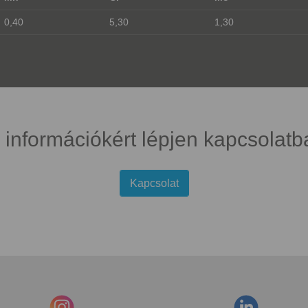
0,40
5,30
1,30
 információkért lépjen kapcsolatb
Kapcsolat