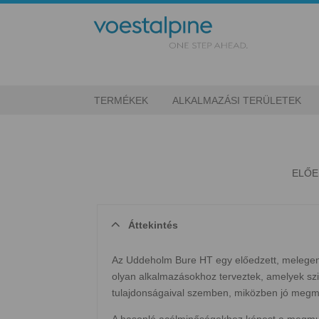
TERMÉKEK
ALKALMAZÁSI TERÜLETEK
ELŐE
Áttekintés
Az Uddeholm Bure HT egy előedzett, melegen h
olyan alkalmazásokhoz terveztek, amelyek s
tulajdonságaival szemben, miközben jó megmu
A hasonló acélminőségekhez képest a megmun