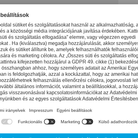
Referencia acél 
Korrózióállóság
10%
Kopásállóság
Szívósság
Forgácsolhatóság
80%
Designations