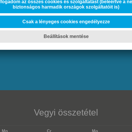
Vegyi összetétel
Mn
Cr
Mo