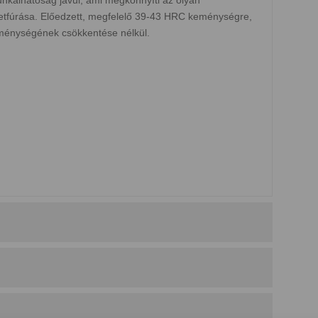
netfúrása. Előedzett, megfelelő 39-43 HRC keménységre,
eménységének csökkentése nélkül.