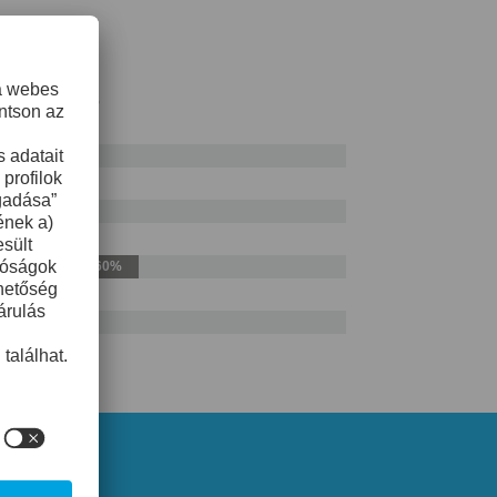
AISI H13
50%
60%
50%