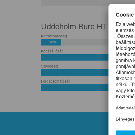
Uddeholm Bure HT
Korrózióállóság
10%
Kopásállóság
50%
Szívósság
60%
Forgácsolhatóság