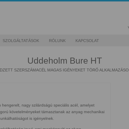
SZOLGÁLTATÁSOK
RÓLUNK
KAPCSOLAT
Uddeholm Bure HT
DZETT SZERSZÁMACÉL MAGAS IGÉNYEKET TÖRŐ ALKALMAZÁS
engerelt, nagy szilárdságú speciális acél, amelyet
zigorú követelményeket támasztanak az anyag mechanikai
nkálhatóságot is igényelnek.
kálhatóság javul, ami megkönnyíti az olyan