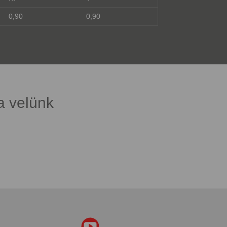
0,90
0,90
a velünk