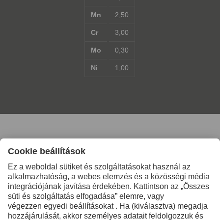
Mn
2,50
Cr
3,00
Mo
0,30
Ni
1,00
További információkért
lépjen kapcsolatba velünk
Kapcsolat