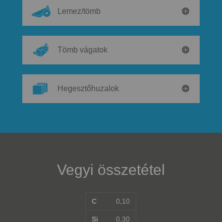
Lemez/tömb
Tömb vágatok
Hegesztőhuzalok
Vegyi összetétel
C
0,10
Si
0,30