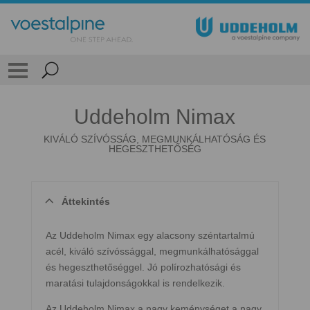
Uddeholm Nimax
KIVÁLÓ SZÍVÓSSÁG, MEGMUNKÁLHATÓSÁG ÉS
HEGESZTHETŐSÉG
Áttekintés
Az Uddeholm Nimax egy alacsony széntartalmú
acél, kiváló szívóssággal, megmunkálhatósággal
és hegeszthetőséggel. Jó polírozhatósági és
maratási tulajdonságokkal is rendelkezik.
Az Uddeholm Nimax a nagy keménységet a nagy