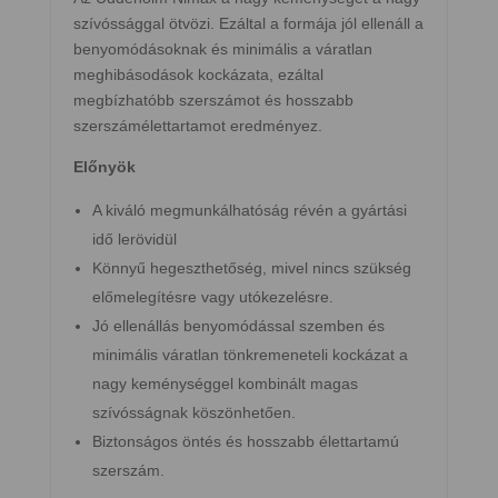
szívóssággal ötvözi. Ezáltal a formája jól ellenáll a
benyomódásoknak és minimális a váratlan
meghibásodások kockázata, ezáltal
megbízhatóbb szerszámot és hosszabb
szerszámélettartamot eredményez.
Előnyök
A kiváló megmunkálhatóság révén a gyártási
idő lerövidül
Könnyű hegeszthetőség, mivel nincs szükség
előmelegítésre vagy utókezelésre.
Jó ellenállás benyomódással szemben és
minimális váratlan tönkremeneteli kockázat a
nagy keménységgel kombinált magas
szívósságnak köszönhetően.
Biztonságos öntés és hosszabb élettartamú
szerszám.