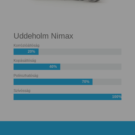
Uddeholm Nimax
Korrózióállóság
20%
Kopásállóság
40%
Polírozhatóság
70%
Szívósság
100%