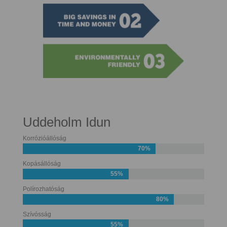
Uddeholm Idun
Korrózióállóság
70%
Kopásállóság
55%
Polírozhatóság
80%
Szívósság
55%