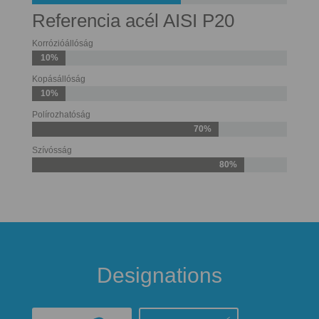
Referencia acél AISI P20
Korrózióállóság
10%
Kopásállóság
10%
Polírozhatóság
70%
Szívósság
80%
Designations