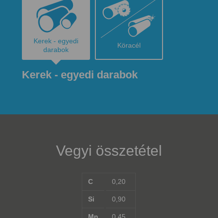
Kerek - egyedi
Köracél
darabok
Kerek - egyedi darabok
Vegyi összetétel
C
0,20
Si
0,90
Mn
0,45