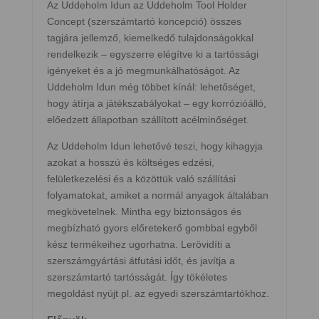
Az Uddeholm Idun az Uddeholm Tool Holder
Concept (szerszámtartó koncepció) összes
tagjára jellemző, kiemelkedő tulajdonságokkal
rendelkezik – egyszerre elégítve ki a tartóssági
igényeket és a jó megmunkálhatóságot. Az
Uddeholm Idun még többet kínál: lehetőséget,
hogy átírja a játékszabályokat – egy korrózióálló,
előedzett állapotban szállított acélminőséget.
Az Uddeholm Idun lehetővé teszi, hogy kihagyja
azokat a hosszú és költséges edzési,
felületkezelési és a közöttük való szállítási
folyamatokat, amiket a normál anyagok általában
megkövetelnek. Mintha egy biztonságos és
megbízható gyors előretekerő gombbal egyből
kész termékeihez ugorhatna. Lerövidíti a
szerszámgyártási átfutási időt, és javítja a
szerszámtartó tartósságát. Így tökéletes
megoldást nyújt pl. az egyedi szerszámtartókhoz.