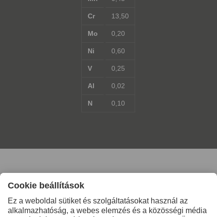
Cr
13,50
Mo
0,20
Ni
0,60
V
0,25
Al
0,02
N
0,10
További információkért
lépjen kapcsolatba velünk