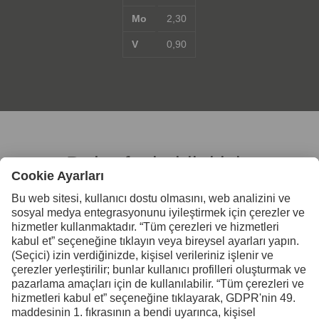
Mo
2,30
V
0,90
Daha fazla bilgi için
bizimle iletişime geçin
Uddeholm Türkiye