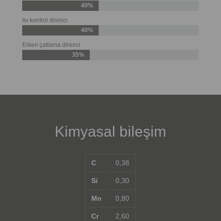
40%
Isı kontrol direnci
40%
Erken çatlama direnci
35%
Kimyasal bileşim
C
0,38
Si
0,30
Mn
0,80
Cr
2,60