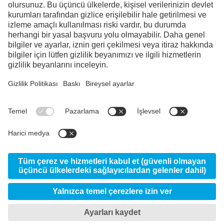
Facebook
Instagram
Linkedin
YouTube
© 2026 voestalpine High Performance Metal A.Ş.
Gizlilik ayarlarım