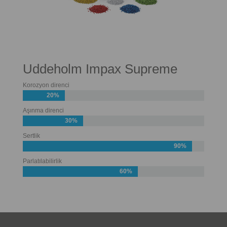
Uddeholm Impax Supreme
Korozyon direnci
20%
Aşınma direnci
30%
Sertlik
90%
Parlatılabilirlik
60%