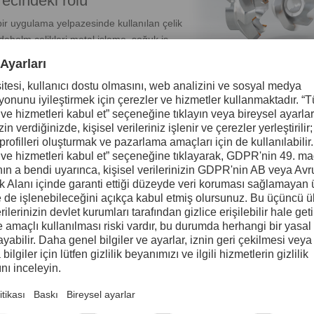
ecindeki rolü
ir uygulama yelpazesinde kullanılan çelik
ddeholm çelikleri metal işleme, soğuk iş
rlı kalite ve uzun takım ömrü kritik
eme, delme, kılavuz çekme ve tornalama
elementlerinin birleşimi, HSS’yi matkaplar, kılavuzlar, parmak frezeler, tes
is 23, Uddeholm Vanadis 30 ve Uddeholm Vanadis 60 gibi çelik sınıflar
ilir: ergimiş çelik ince toz haline atomize edilir, yüksek basınç (HIP) altı
rtgen çubuklara dönüştürülür. Uddeholm Vanadis ailesi yüksek alaşım i
kım uygulamalarına uygun kılar.
ım elementi içerir; bu da üstün temizlik, sertlik ve aşınma direnci suna
 ve tungsten, molibden, vanadyum, krom ve kobalt gibi güçlü karbür oluşt
 30 ve 60 gibi çelik sınıflarını oluşturan alaşım elementlerinin birleşim