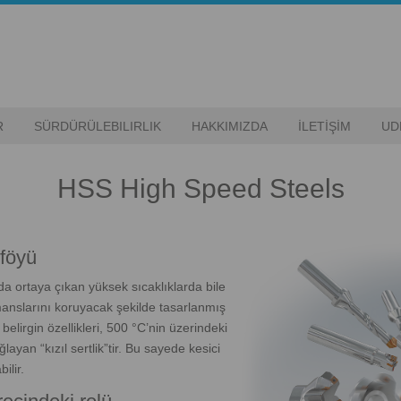
R
SÜRDÜRÜLEBILIRLIK
HAKKIMIZDA
İLETİŞİM
UD
HSS High Speed Steels
tföyü
da ortaya çıkan yüksek sıcaklıklarda bile
rmanslarını koruyacak şekilde tasarlanmış
belirgin özellikleri, 500 °C’nin üzerindeki
ğlayan “kızıl sertlik”tir. Bu sayede kesici
ilir.