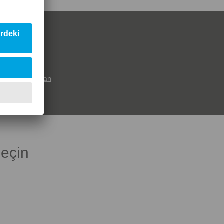
s 60 SuperClean
geçin