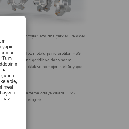
tere bıçakları, broşlar, azdırma çarkları ve diğer
ı bulunur. Toz metalurjisi ile üretilen HSS
nda külçeler hâline getirilir ve daha sonra
çeriği, üstün tokluk ve homojen karbür yapısı
n kaliteli bir malzeme ortaya çıkarır. HSS
uran elementleri içerir.
idir.