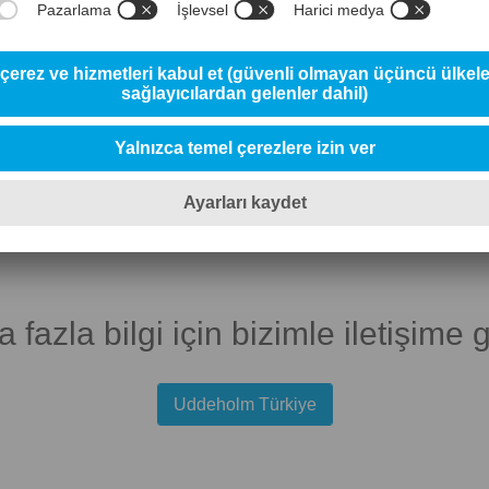
HSS HIGH SPEED STEELS
is 23 SuperClean
Uddeholm Vanadis 30 SuperClean
Uddeholm Vanadi
 fazla bilgi için bizimle iletişime 
Uddeholm Türkiye