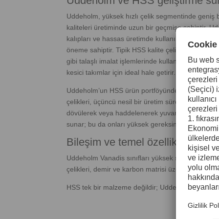
Uddeholm ve HSS geliştirme sür
Uddeholm, yüksek hızlı çelik segmentinde geniş b
kaliteleri üretiminde uzun bir geçmişe sahiptir. U
kalıpları ve hassas üretimde kullanılır; burada tuta
öneme sahiptir. Tipik HSS kalite çelikler, frezel
gibi talaşlı imalat işlemlerinde kullanılır. Alaşım 
kesici takımlar için ideal hale getirir.
Uddeholm’un HSS ürün portföyünde Uddeholm Vanad
çelikleri, üçüncü nesil bir üretim süreciyle imal ed
dövülerek veya haddelenerek yuvarlak ya da dikdö
sunar; bu da onları yüksek gereksinimli kesici ta
Bileşim ve temel özellikler
Uddeholm Vanadis sınıfları yüksek seviyelerde alaş
çelikleri, demir ve karbon matrisi üzerine kurulur
HSS tek bir malzeme değildir; Uddeholm Vanadis 23,