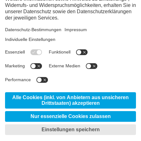
LinkedIn
YouTube
Links Schweiz
voestalpine group
Ihre Ansprechpartner:innen
voestalpine AG
voestalpine HPM Schweiz
Produkte
AG
Service Center Wallisellen
Standorte
eifeler
© 2026 voestalpine High Performance Metals
Schweiz AG
Datenschutzerklärung
Privatsphäreneinstellungen