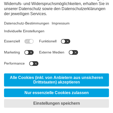
LinkedIn
YouTube
Links Schweiz
voestalpine group
Ihre Ansprechpartner:innen
voestalpine AG
voestalpine HPM Schweiz
Produkte
AG
Service Center Wallisellen
Standorte
eifeler
© 2026 voestalpine High Performance Metals
Schweiz AG
Datenschutzerklärung
Privatsphäreneinstellungen