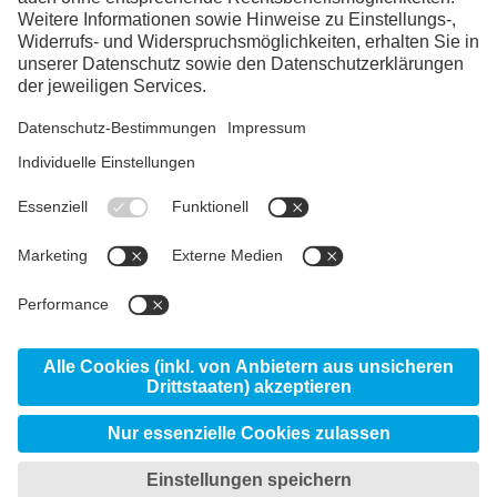
LinkedIn
YouTube
Links Schweiz
voestalpine group
Ihre Ansprechpartner:innen
voestalpine AG
voestalpine HPM Schweiz
Produkte
AG
Service Center Wallisellen
Standorte
eifeler
© 2026 voestalpine High Performance Metals
Schweiz AG
Datenschutzerklärung
Privatsphäreneinstellungen