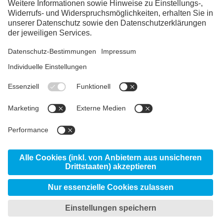
LinkedIn
YouTube
Links Schweiz
voestalpine group
Ihre Ansprechpartner:innen
voestalpine AG
voestalpine HPM Schweiz
Produkte
AG
Service Center Wallisellen
Standorte
eifeler
© 2026 voestalpine High Performance Metals
Schweiz AG
Datenschutzerklärung
Privatsphäreneinstellungen