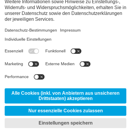
LinkedIn
YouTube
Links Schweiz
voestalpine group
Ihre Ansprechpartner:innen
voestalpine AG
voestalpine HPM Schweiz
Produkte
AG
Service Center Wallisellen
Standorte
eifeler
© 2026 voestalpine High Performance Metals
Schweiz AG
Datenschutzerklärung
Privatsphäreneinstellungen