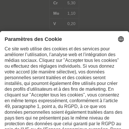
Cr
5,30
Mo
1,10
V
0,20
Contactez-nous pour de
plus amples informations
Contact