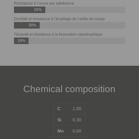
Résistance à l’usure par adhérence
25%
Ductilité et résistance à l’écaillage de l’arête de coupe
20%
Ténacité et résistance à la fissuration catastrophique
10%
Chemical composition
C
1,00
Si
0,30
Mn
0,60