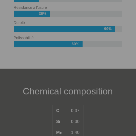
Résistance à l'usure
30%
Dureté
90%
Polissabilité
60%
Chemical composition
C
0,37
Si
0,30
Mn
1,40