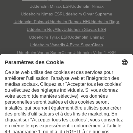
Uddeholm Mirrax ESR
Uddeholm Nimax
Uddeholm Nimax ESR
Uddeholm Orvar Supreme
Uddeholm Polmax
Uddeholm Ramax HH
Uddeholm Rigor
Uddeholm RoyAlloy
Uddeholm Stavax ESR
Uddeholm Tyrax ESR
Uddeholm Unimax
Uddeholm Vanadis 4 Extra SuperClean
Uddeholm Vanax SuperClean
Uddeholm Vidar 1 ESR
Contactez-nous pour de
plus amples informations
Contact