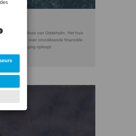
14
 huidige herenhuis van Uddeholm. Het huis
in deze periode over onvoldoende financiële
wproces vertraging oploopt.