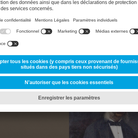
 volgt zijn
rhuisd. Het
rund door
18
e Geijer.
delstand
Er wordt een begin gemaakt met het derde en
tam dankzij
is pas gereed in 1825, aangezien het bedrijf 
I.
middelen beschikt en het bou