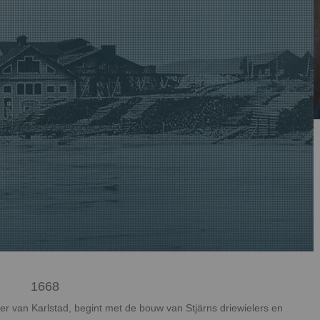
1668
r van Karlstad, begint met de bouw van Stjärns driewielers en