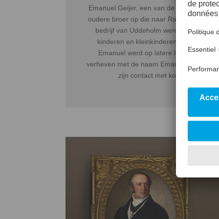
Emanuel Geijer, een van de jongere broers,
oudere broer op die naar Ransäter was ve
bedrijf van Uddeholm werd tot 1829 ge
kinderen en kleinkinderen van de famili
Emanuel werd op latere leeftijd in de a
verheven met de naam Emanuel af Geijers
zijn contact met koning Gustav II