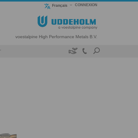
CONNEXION
Français
voestalpine High Performance Metals B.V.

T