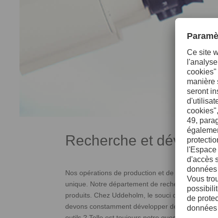
Recherche et dévelop
Nos opérations de production et de recherche et
unique. Notre département de recherche et dével
produits. Chez Uddeholm, le souci de la qualité, l
devons constamment développer de nouveaux produit
outils ? Telle est toujours notre question de dépa