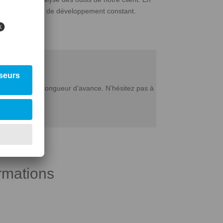
ar notre volonté de développement constant.
nserver notre longueur d’avance. N’hésitez pas à
rmations