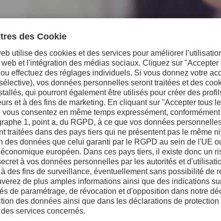
pement
 développement sont basées en Suède. L’ensemble de notre savoir-faire
oppement constitue l’un des meilleurs laboratoires de Suède. Jour apr
es besoins de nos clients et la recherche en continu sont indissociables
s et renouveler notre gamme existante. Quels sont les défis rencontrés
rt, que cela concerne les propriétés du matériau, de nouvelles nuances d