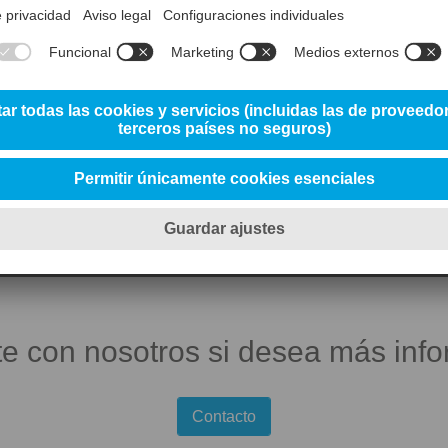
DO ACERO PARA PORTAHERRAMIEN
deholm Formax
Uddeholm Holdax
Uddeholm Idun
Uddeholm Ramax HH
e con nosotros si desea más inf
Contacto