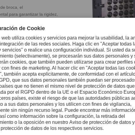
de broca, el
l para garantizar la rigidez,
a reducción de las vibraciones.
ara herramientas de corte
idad, resistencia suficiente y
portan matrices, punzones e
cionan a temperaturas
elevadas cargas mecánicas y
an exigencias adicionales a los
 exposición al calor, la fatiga
ión de plásticos se centran en
 calidad del acabado
onductividad térmica.