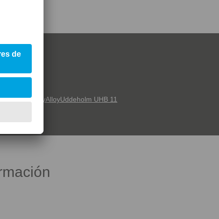
TAS
Uddeholm RoyAlloy
Uddeholm UHB 11
ormación