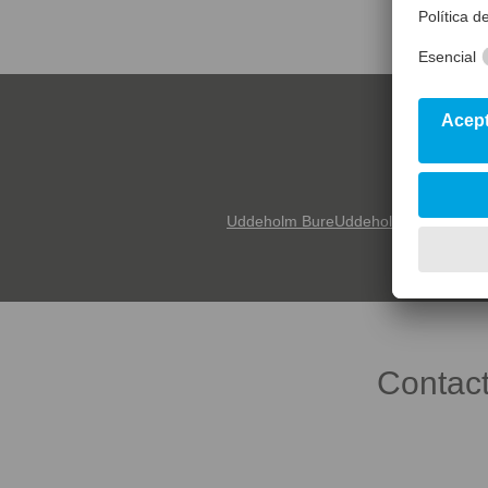
TO
Uddeholm Bure
Uddeholm Bure HT
Ud
Contact