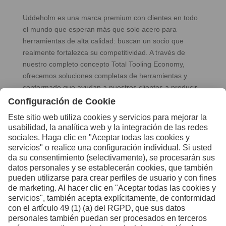
Uddeholm es una marca premium con clientes en todo
el mundo que esperan más que solo acero para
herramientas de alta calidad: buscan un socio que
realmente fortalezca su competitividad. A través de
nuestro completo concepto Total Tooling Economy,
ofrecemos soluciones completas de herramientas y
conformado que ayudan a nuestros clientes a producir
de forma más eficiente, más inteligente y más rentable.
Cuando nuestros clientes se vuelven más competitivos,
sabemos que hemos tenido éxito.
El espíritu de Uddeholm ha estado definido desde 1668
por la artesanía, el desarrollo y la responsabilidad a
largo plazo. Somos líderes en productos y conocimiento
dentro de nuestros nichos seleccionados y seguimos
impulsando el progreso con la misma curiosidad y
mentalidad orientada al futuro que nos han guiado
durante siglos.