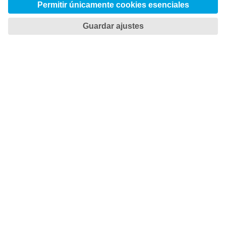

TOTAL TOOLING ECONOMY
Ahorre tiempo y dinero

NET ZERO TOOL STEEL
El futuro ya está aquí
