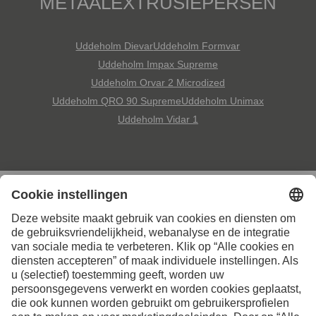
METAALEXTRUSIEPERSEN
Uddeholm Dievar
Uddeholm Formvar
Uddeholm Impax Supreme
Uddeholm Orvar 2 Microdized
Uddeholm QRO 90 Supreme
Uddeholm Unimax
Uddeholm Vidar 1
Neem contact met ons op
voor meer informatie
Contact