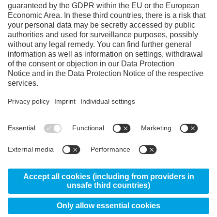
Facebook
Instagram
Linkedin
YouTube
© 2026 Uddeholms AB, Uvedsvägen, SE-683 85
Hagfors, Sweden
News
About us
Certificates
Disclaimer