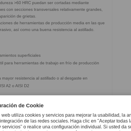
e dureza >60 HRC puedan ser cortadas mediante
ques con secciones transversales relativamente grandes,
parición de grietas.
ciones de herramientas de producción media en las que
rasivo, así como una buena resistencia al astillado.
amientos superficiales
l para herramientas de trabajo en frío de producción
mayor resistencia al astillado o al desgaste en
ISI A2 o AISI D2
ático atendidos por ASSAB, Uddeholm Sleipner se