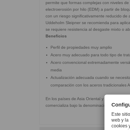
permite que formas complejas con niveles d
electroerosión por hilo (EDM) a partir de blo
con un riesgo significativamente reducido de a
Uddeholm Sleipner se recomienda para aplica
se requiere resistencia al desgaste mixto o ab
Beneficios
Perfil de propiedades muy amplio
Acero muy adecuado para todo tipo de trat
Acero convencional extremadamente versáti
media
Actualización adecuada cuando se necesita 
comparación con los aceros tradicionales A
En los países de Asia Oriental y Sudeste Asi
comercializa bajo la denominación ASSAB 88.