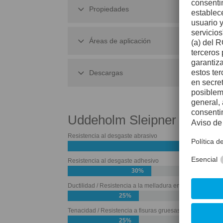
Propiedades
Áreas de aplicación
Descargas
Uddeholm Sleipner
Resistencia al desgaste abrasivo
50%
Resistencia al desgaste adhesivo
30%
Ductilidad / Resistencia a la melladura en los bordes
25%
Tenacidad / Resistencia a fisuras gruesas
25%