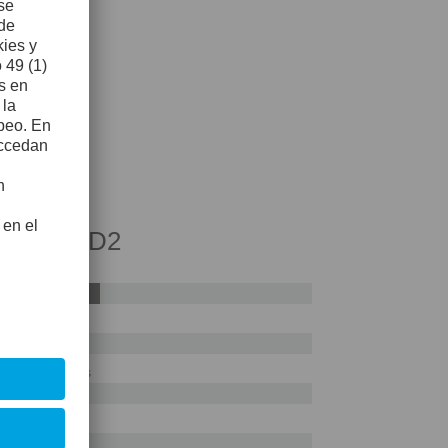
cia AISI D2
55%
ras en los bordes