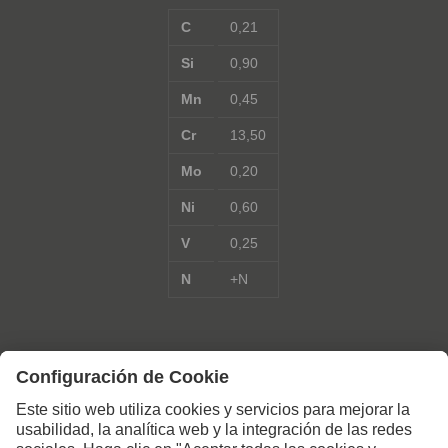
C
0,21
Si
0,90
Mn
0,45
Cr
13,50
Mo
0,20
Ni
0,60
V
0,25
N
+N
Póngase en contacto con