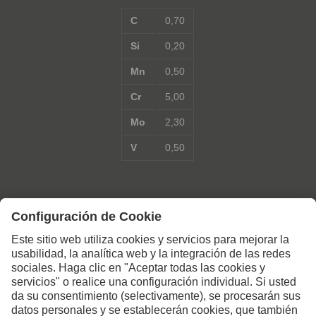
C
0,70
Si
0,20
Mn
0,50
Cr
5,00
Mo
2,30
V
0,50
Póngase en contacto con
nosotros si desea más
información.