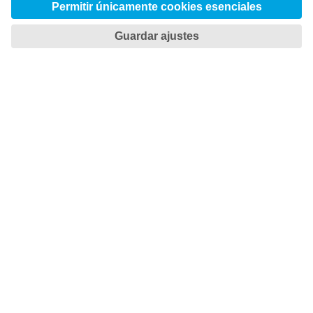

TOTAL TOOLING ECONOMY
Ahorre tiempo y dinero

NET ZERO TOOL STEEL
El futuro ya está aquí
