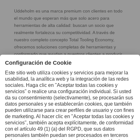
Uddeholm es una marca premium con clientes en todo
el mundo que esperan más que solo acero para
herramientas de alta calidad: buscan un socio que
realmente fortalezca su competitividad. A través de
nuestro completo concepto Total Tooling Economy,
ofrecemos soluciones completas de herramientas y
conformado que ayudan a nuestros clientes a producir
de forma más eficiente, más inteligente y más rentable.
Cuando nuestros clientes se vuelven más competitivos,
sabemos que hemos tenido éxito.
El espíritu de Uddeholm ha estado definido desde 1668
por la artesanía, el desarrollo y la responsabilidad a
largo plazo. Somos líderes en productos y conocimiento
dentro de nuestros nichos seleccionados y seguimos
impulsando el progreso con la misma curiosidad y
mentalidad orientada al futuro que nos han guiado
durante siglos.