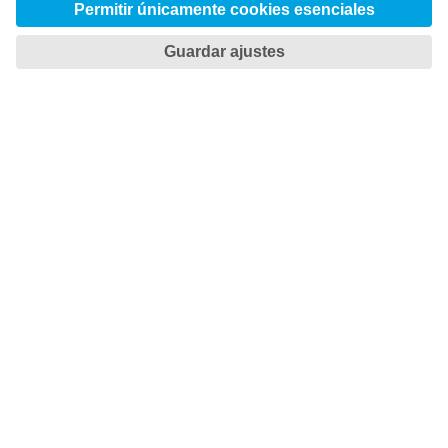

TOTAL TOOLING ECONOMY
Ahorre tiempo y dinero

NET ZERO TOOL STEEL
El futuro ya está aquí
