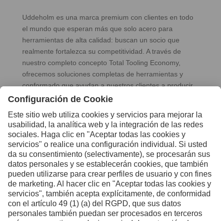
Uddeholm es una marca premium con clientes en todo
el mundo que esperan más que solo acero para
herramientas de alta calidad: buscan un socio que
realmente fortalezca su competitividad. A través de
nuestro completo concepto Total Tooling Economy,
ofrecemos soluciones completas de herramientas y
conformado que ayudan a nuestros clientes a producir
de forma más eficiente, más inteligente y más rentable.
Cuando nuestros clientes se vuelven más competitivos,
sabemos que hemos tenido éxito.
El espíritu de Uddeholm ha estado definido desde 1668
por la artesanía, el desarrollo y la responsabilidad a
largo plazo. Somos líderes en productos y conocimiento
dentro de nuestros nichos seleccionados y seguimos
impulsando el progreso con la misma curiosidad y
mentalidad orientada al futuro que nos han guiado
durante siglos.