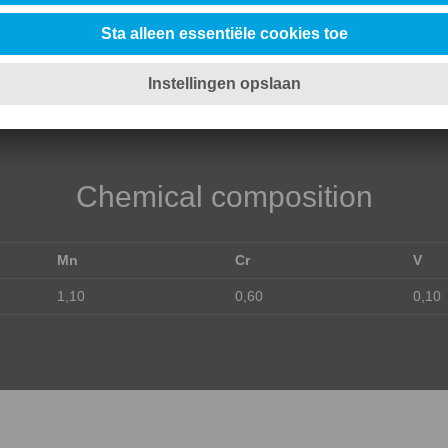
Bestand tegen warmtescheuren/ster
10%
Chemical composition
Mn
Cr
V
1,10
0,60
0,10