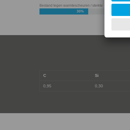
Bestand tegen warmtescheuren / sterkte
30%
C
Si
0,95
0,30