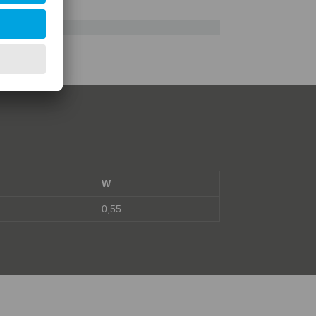
kte
W
0,55