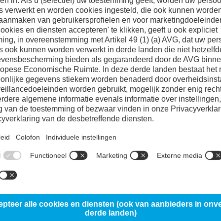
Referentiestaal 
Abrasieve slijtvastheid
Adhesieve slijtvastheid
25%
Bestand tegen randafschilfering/ducti
20%