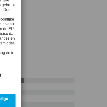
AISI D2
55%
liteit