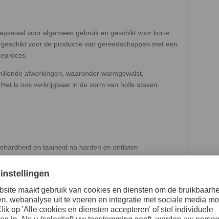
psstaal voor algemeen gebruik en geschikt voor korte
is geschikt voor de productie van gereedschappen met een
ieproces.
hillende afwerkingen, waaronder warmgewalst,
Het is ook verkrijgbaar in de vorm van holle staven.
ehardheid en taaiheid na harden en ontlaten
n Assab actief is, wordt Uddeholm Arne onder de naam
1 / AFNOR 90 MCW 5