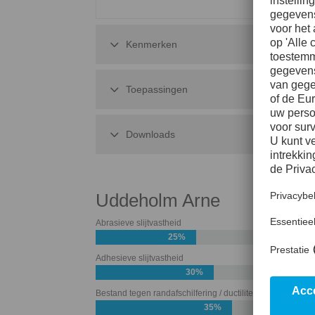
Kenmerken
Toepassingen
Downloads
Uddeholm Arne
Abrasieve slijtvastheid
25%
Adhesieve slijtvastheid
30%
Bestand tegen randafschilfering / ductiliteit
35%