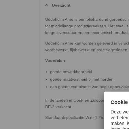
Overzicht
Uddeholm Arne is een oliehardend gereedscha
tot middellange productiereeksen. Het staal 
lange levensduur en een economisch product
Uddeholm Arne kan worden geleverd in versc
voorbewerkt, fijnbewerkt en precisiegeslepen. 
Voordelen
goede bewerkbaarheid
goede maatvastheid bij het harden
een goede combinatie van hoge oppervlakt
In de landen in Oost- en Zuidoost-Azië waari
DF-2 verkocht.
Standaardspecificatie W.nr 1.2510 / AISI O