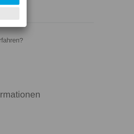
GES - MADE WITH REAL ACTIONS
rfahren?
ormationen