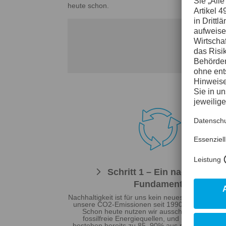
heute schon.
Wie

Schritt 1 – Ein nachhaltiges
Fundament
Nachhaltigkeit ist für uns kein neues Konzept. Wi
unsere CO2-Emissionen seit 1990 um 46% reduz
Schon heute nutzen wir ausschließlich zu 1
fossilfreie Energiequellen, und unsere Produ
bestehen bereits zu 85–90% aus recyceltem Mat