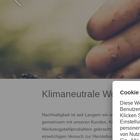
Klimaneutrale Woche
Nachhaltigkeit ist seit Langem ein wichtiger Schl
gemeinsam mit unseren Kunden, Kollegen und der
Werkzeugstahlproduktion gebracht. Trotz verschi
einwöchigen Versuch zur Herstellung von klimane