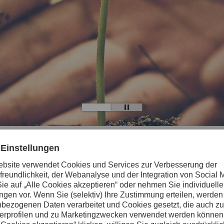
üsselfaktor für Uddeholm. Wir streben einen weltweit führenden Produkt
 Umwelt positiv zu entwickeln. Jahrelange Forschung und Entwicklung
edener Herausforderungen ist es nun an der Zeit, den nächsten Schrit
utralem Werkzeugstahl durchgeführt, um zu zeigen, dass das Unmöglic