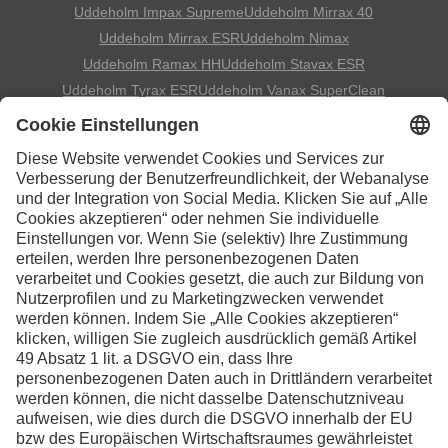
Uddeholm Impax Supreme
Uddeholm Mirrax 40
Uddeholm Mirrax ESR
Uddeholm Nimax
Uddeholm Ramax HH
Uddeholm Stavax ESR
Uddeholm Tyrax ESR
Uddeholm Vanax SuperClean
Kontaktieren Sie uns,
wenn Sie weitere
Informationen wünschen
Kontakt