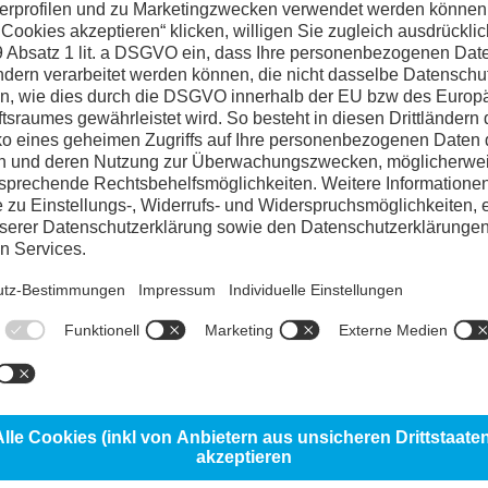
Referenzstahl AI
Widerstand gegen abrasiven Versch
100%
Widerstand gegen adhäsiven Versc
20%
Formstabilität
95%