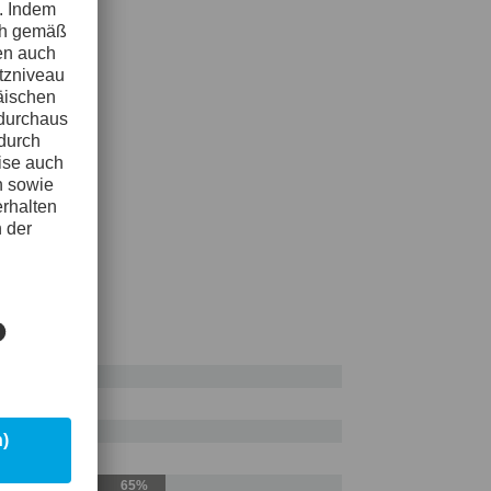
SI D2
leiß
50%
hleiß
65%