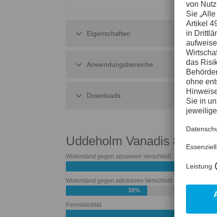
Eigenschaften
Anwendungsbereiche
Downloads
Uddeholm Vanadis 8 XL
Widerstand gegen abrasiven Verschleiß
Widerstand gegen adhäsiven Verschleiß
30%
Formstabilität