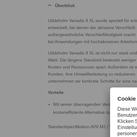
Überblick
Uddeholm Vanadis 8 XL wurde speziell für ex
entwickelt, bei denen der abrasive Verschleiß
außergewöhnliche Verschleißfestigkeit macht 
bei Anwendungen mit hochabrasiven Arbeitsma
Uddeholm Vanadis 8 XL ist nicht nur stark un
Wahl. Die längere Standzeit bedeutet wenige
Kosten und Ressourcen spart. Außerdem ist es 
Kunden, ihre Umweltbelastung zu reduzieren
unternehmen wir konkrete Schritte für eine na
Vorteile
Mit seiner überragenden Verschleißfestigke
kosteneffiziente Alternative zu Hartmetall
Standardspezifikation AISI M2 / W.nr 1.3343