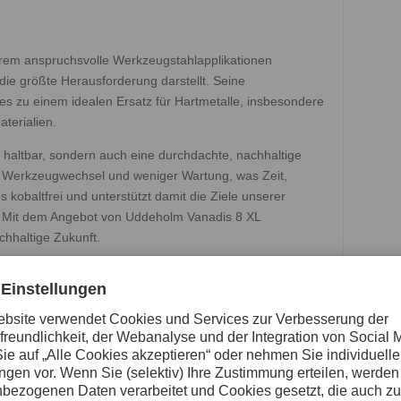
trem anspruchsvolle Werkzeugstahlapplikationen
 die größte Herausforderung darstellt. Seine
es zu einem idealen Ersatz für Hartmetalle, insbesondere
terialien.
d haltbar, sondern auch eine durchdachte, nachhaltige
r Werkzeugwechsel und weniger Wartung, was Zeit,
kobaltfrei und unterstützt damit die Ziele unserer
. Mit dem Angebot von Uddeholm Vanadis 8 XL
chhaltige Zukunft.
it bietet Uddeholm Vanadis 8 XL eine nachhaltige und
 für die anspruchsvollsten Werkzeuganwendungen.