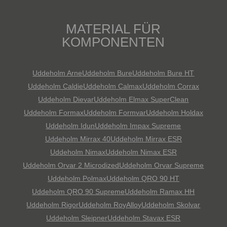
MATERIAL FÜR
KOMPONENTEN
Uddeholm Arne
Uddeholm Bure
Uddeholm Bure HT
Uddeholm Caldie
Uddeholm Calmax
Uddeholm Corrax
Uddeholm Dievar
Uddeholm Elmax SuperClean
Uddeholm Formax
Uddeholm Formvar
Uddeholm Holdax
Uddeholm Idun
Uddeholm Impax Supreme
Uddeholm Mirrax 40
Uddeholm Mirrax ESR
Uddeholm Nimax
Uddeholm Nimax ESR
Uddeholm Orvar 2 Microdized
Uddeholm Orvar Supreme
Uddeholm Polmax
Uddeholm QRO 90 HT
Uddeholm QRO 90 Supreme
Uddeholm Ramax HH
Uddeholm Rigor
Uddeholm RoyAlloy
Uddeholm Skolvar
Uddeholm Sleipner
Uddeholm Stavax ESR