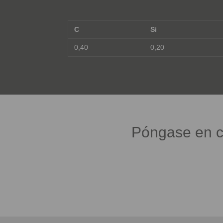
C
Si
0,40
0,20
Póngase en c