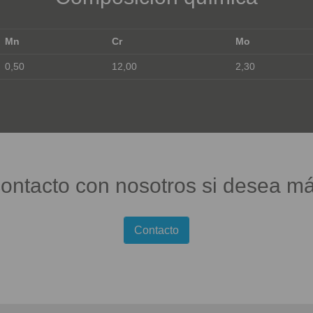
Mn
Cr
Mo
0,50
12,00
2,30
ontacto con nosotros si desea má
Contacto