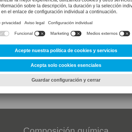
80%
80%
95%
Composición química