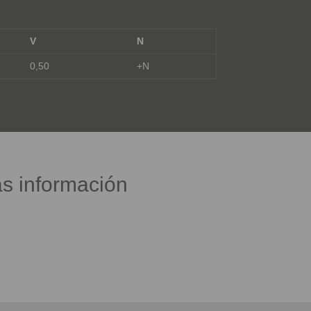
V
N
0,50
+N
s información