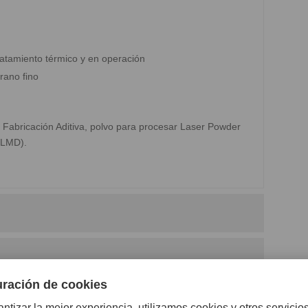
ratamiento térmico y en operación
rano fino
Fabricación Aditiva, polvo para procesar Laser Powder
(LMD).