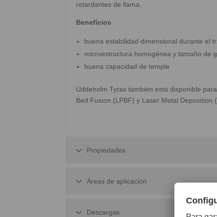
retardantes de llama.
Benefícios
buena estabilidad dimensional durante el t
microestructura homogénea y tamaño de g
buena capacidad de temple
Uddeholm Tyrax también está disponible para 
Bed Fusion (LPBF) y Laser Metal Deposition 
Propiedades
Áreas de aplicación
Descargas