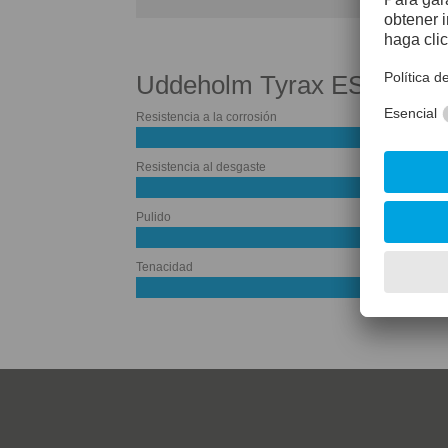
Uddeholm Tyrax ESR
Resistencia a la corrosión
Resistencia al desgaste
Pulido
Tenacidad
60%