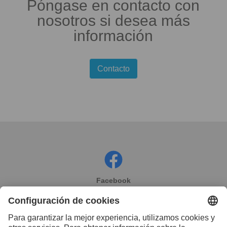
Póngase en contacto con
nosotros si desea más
información
Contacto
Facebook